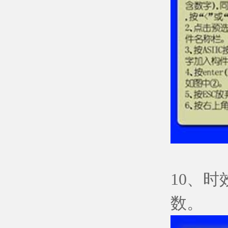
10、
数。