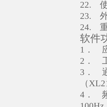
22. 
23. 外
24. 
软件
1． 应
2． 
3． 
（XL
4． 频
100H