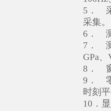
5． 
采集。
6． 
7． 测
GPa
8． 
9． 
时刻平
10．