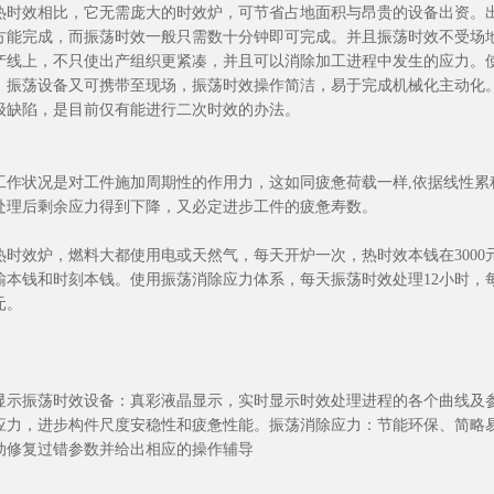
热时效相比，它无需庞大的时效炉，可节省占地面积与昂贵的设备出资。
方能完成，而振荡时效一般只需数十分钟即可完成。并且振荡时效不受场
产线上，不只使出产组织更紧凑，并且可以消除加工进程中发生的应力。
，振荡设备又可携带至现场，振荡时效操作简洁，易于完成机械化主动化
级缺陷，是目前仅有能进行二次时效的办法。
工作状况是对工件施加周期性的作用力，这如同疲惫荷载一样,依据线性
处理后剩余应力得到下降，又必定进步工件的疲惫寿数。
热时效炉，燃料大都使用电或天然气，每天开炉一次，热时效本钱在3000
输本钱和时刻本钱。使用振荡消除应力体系，每天振荡时效处理12小时，每
元。
显示振荡时效设备：真彩液晶显示，实时显示时效处理进程的各个曲线及
应力，进步构件尺度安稳性和疲惫性能。振荡消除应力：节能环保、简略
动修复过错参数并给出相应的操作辅导