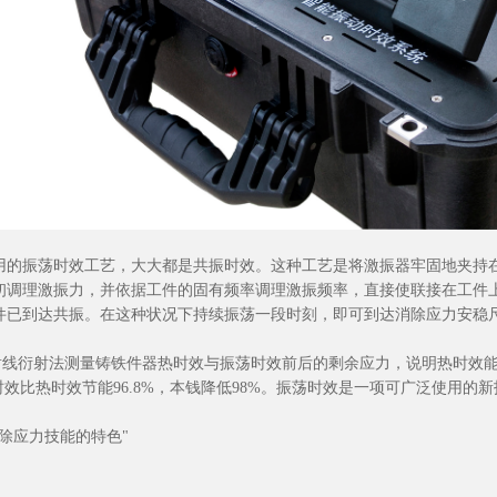
用的振荡时效工艺，大大都是共振时效。这种工艺是将激振器牢固地夹持
初调理激振力，并依据工件的固有频率调理激振频率，直接使联接在工件
件已到达共振。在这种状况下持续振荡一段时刻，即可到达消除应力安稳
射线衍射法测量铸铁件器热时效与振荡时效前后的剩余应力，说明热时效能消
时效比热时效节能96.8%，本钱降低98%。振荡时效是一项可广泛使用的
除应力技能的特色"