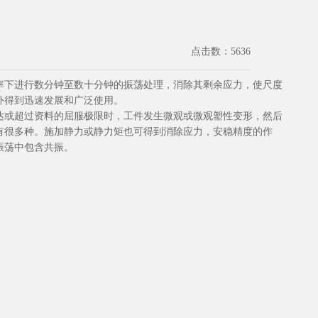
点击数：5636
频率下进行数分钟至数十分钟的振荡处理，消除其剩余应力，使尺度
外得到迅速发展和广泛使用。
达或超过资料的屈服极限时，工件发生微观或微观塑性变形，然后
有很多种。施加静力或静力矩也可得到消除应力，安稳精度的作
振荡中包含共振。