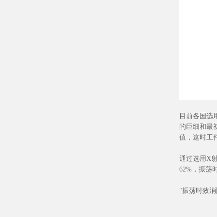
目前各国选
的巨细和最
值，这时工
通过选用X
62%，振荡
"振荡时效消