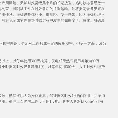
出产周期短。天然时效需经几个月的长期放置，热时效亦需经数十
地约束，可削减工件在时效前后的往返运输。如将振荡设备安置在
使用便利。振荡设备体积小、重量轻、便于携带。因为振荡处理不
。可避免金属零件在热时效进程中发生的翘曲变形、氧化、脱碳及
累积损害理论，必定对工件形成一定的疲惫损害。但另一方面，因为
元以上，以每年使用300天核算，仅电或天然气费用每年为90万
小时振荡时效设备耗电1度，以每年使用300天，人工时效处理费
参数。彻底摆脱人为操作要素，保证振荡时效处理的作用。共振消
易用。处理上百吨的工件，只用1度电。具有人机对话及动态盯梢