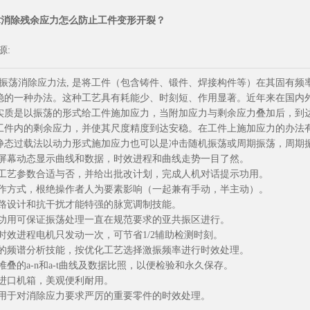
术消除残余应力怎么防止工件变形开裂？
来源:
振荡消除应力法, 是将工件（包含铸件、锻件、焊接构件等）在其固有
稳的一种办法。这种工艺具有耗能少、时刻短、作用显著。近年来在国内
实质是以振荡的形式给工件施加应力，当附加应力与剩余应力叠加后，到
工件内的剩余应力，并使其尺度精度到达安稳。在工件上施加应力的办法
静态过载法以动力形式施加应力也可以是冲击随机振荡或周期振荡，周期
晶屏幕动态显示曲线和数据，时效进程和曲线走势一目了然。
定工艺参数合适与否，并给出批改计划，完成人机对话提示功用。
操作方式，根绝操作者人为要素影响（一起兼有手动，半主动）。
回路设计和抗干扰才能特强的脉宽调制技能。
梢功用可保证振荡处理一直在规范要求的亚共振区进行。
时效进程电机只发动一次，可节省1/2辅助检测时刻。
1
进的频谱分析技能，按优化工艺选择激振频率进行时效处理。
堆叠的a-n和a-t曲线及数据比照，以便检验和永久保存。
装进口机箱，美观便利耐用。
适用于对消除应力要求严厉的重要零件的时效处理。