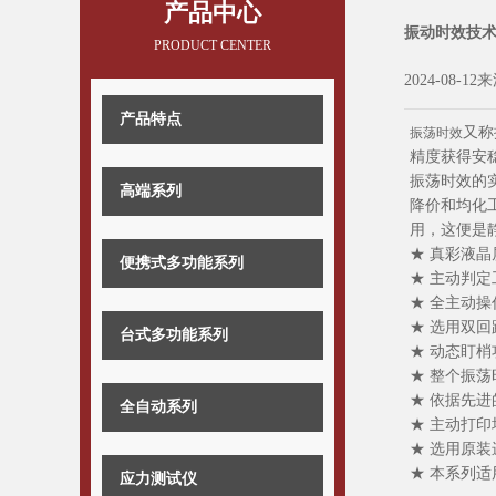
产品中心
振动时效技
PRODUCT CENTER
2024-08-12
产品特点
又称
振荡时效
精度获得安
振荡时效的
高端系列
降价和均化
用，这便是
★ 真彩液
便携式多功能系列
★ 主动判
★ 全主动
★ 选用双
台式多功能系列
★ 动态盯
★ 整个振荡
★ 依据先
全自动系列
★ 主动打印
★ 选用原
★ 本系列
应力测试仪