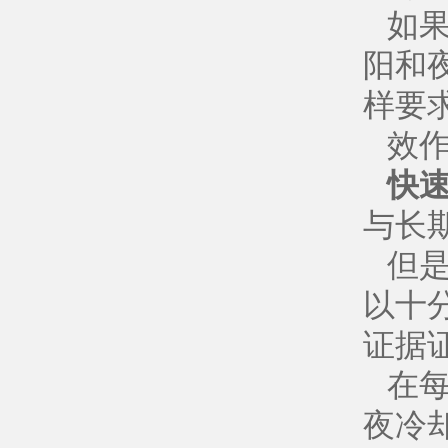
如
阳和
样要
效
快
与长
但是
以十
证据
在
夜冷