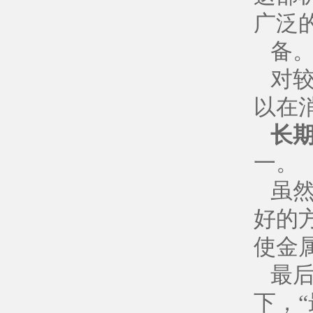
广泛
备
对
以在
长
一。
虽
好的
使金
最
下，