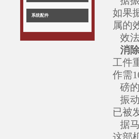
据
如果
系统配件
属的
效
消
工件
作需1
磅的
振
已被
据
这部