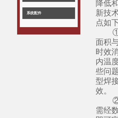
降低
新技
系统配件
点如
① 
面积
时效
内温
些问
型焊
效。
② 
需经