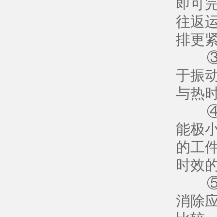
即可
往返
排更
③ 
于振
与热
④ 
能极小
的工
时效的
⑤ 消
消除应